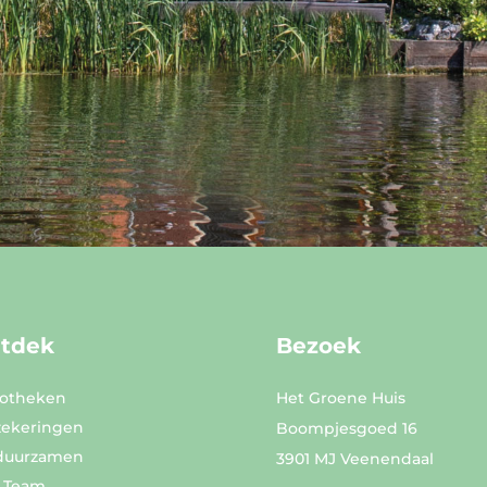
tdek
Bezoek
otheken
Het Groene Huis
zekeringen
Boompjesgoed 16
duurzamen
3901 MJ Veenendaal
 Team