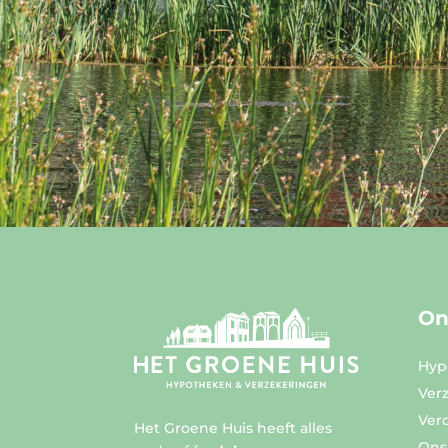
On
Hyp
Ver
Ver
Het Groene Huis heeft alles
Ons