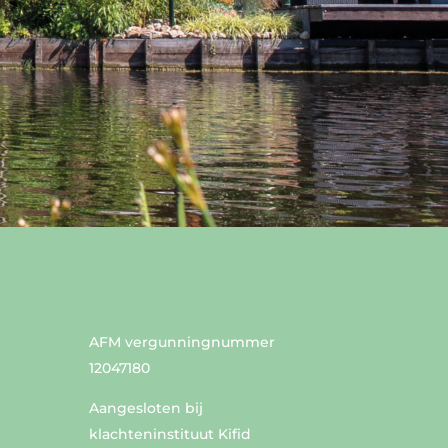
AFM vergunningnummer
12047180
Aangesloten bij
klachteninstituut Kifid