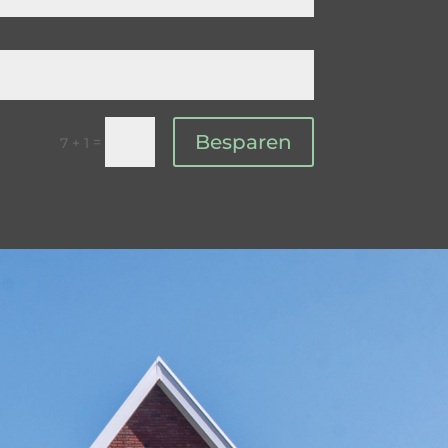
Besparen
=
7 + 1